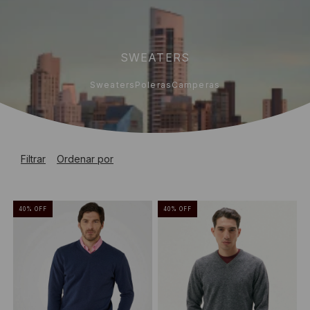
SWEATERS
Sweaters
Poleras
Camperas
Filtrar
Ordenar por
40
%
OFF
40
%
OFF