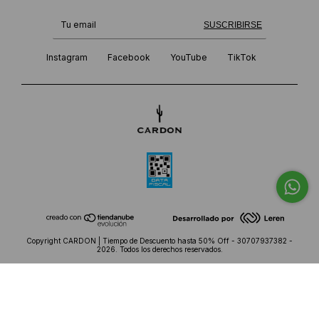
¡Te suscribiste exitosamente!
SUSCRIBIRSE
Instagram
Facebook
YouTube
TikTok
Copyright CARDON | Tiempo de Descuento hasta 50% Off - 30707937382 -
2026. Todos los derechos reservados.
Defensa de las y los consumidores. Para reclamos
ingresá acá.
Botón de arrepentimiento