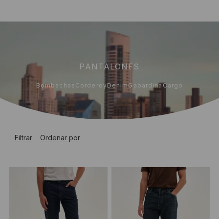
PANTALONES
Bombachas
Corderoy
Denim
Gabardina
Cargo
Filtrar
Ordenar por