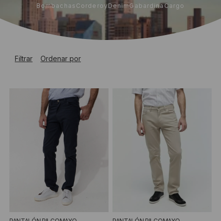
Bombachas
Corderoy
Denim
Gabardina
Cargo
Filtrar
Ordenar por
PANTALÓN PILCOMAYO
PANTALÓN PILCOMAYO