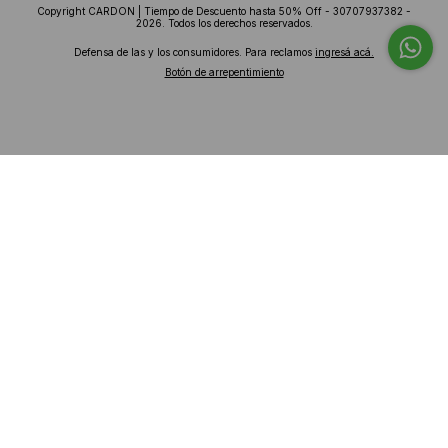
Copyright CARDON | Tiempo de Descuento hasta 50% Off - 30707937382 -
2026. Todos los derechos reservados.
Defensa de las y los consumidores. Para reclamos
ingresá acá.
Botón de arrepentimiento