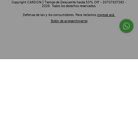
Copyright CARDON | Tiempo de Descuento hasta 50% Off - 30707937382 -
2026. Todos los derechos reservados.
Defensa de las y los consumidores. Para reclamos
ingresá acá.
Botón de arrepentimiento