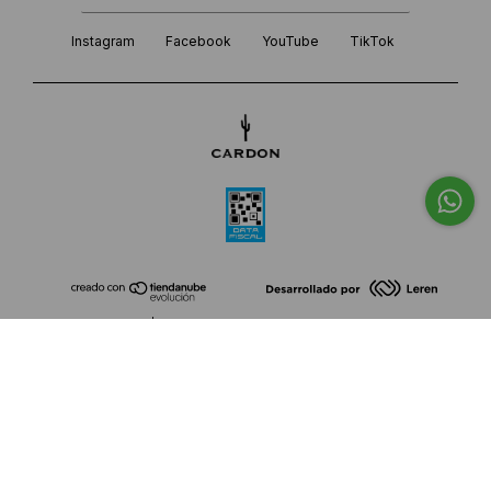
Instagram
Facebook
YouTube
TikTok
Copyright CARDON | Tiempo de Descuento hasta 50% Off - 30707937382 -
2026. Todos los derechos reservados.
Defensa de las y los consumidores. Para reclamos
ingresá acá.
Botón de arrepentimiento