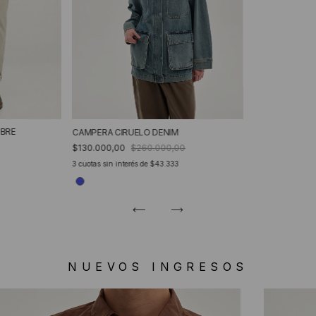
BRE
CAMPERA CIRUELO DENIM
$130.000,00
$260.000,00
3
cuotas sin interés de
$43.333
NUEVOS INGRESOS