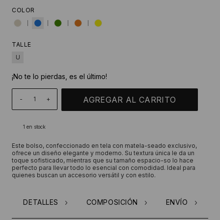
COLOR
TALLE
U
¡No te lo pierdas, es el último!
-
+
1
en stock
Este bolso, confeccionado en tela con matela-seado exclusivo,
ofrece un diseño elegante y moderno. Su textura única le da un
toque sofisticado, mientras que su tamaño espacio-so lo hace
perfecto para llevar todo lo esencial con comodidad. Ideal para
quienes buscan un accesorio versátil y con estilo.
DETALLES
COMPOSICIÓN
ENVÍO