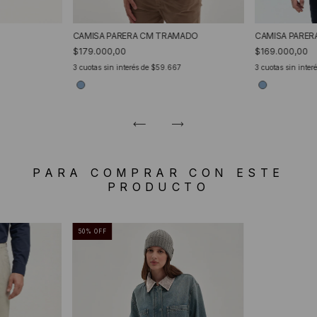
CAMISA PARERA CM TRAMADO
CAMISA PARER
$179.000,00
$169.000,00
3
cuotas sin interés de
$59.667
3
cuotas sin inter
PARA COMPRAR CON ESTE
PRODUCTO
50
%
OFF