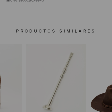
SKU
461280002P2#99#U
PRODUCTOS SIMILARES