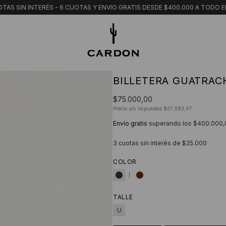
TAS SIN INTERÉS - 6 CUOTAS Y ENVIO GRATIS DESDE $400.000 A TODO E
BILLETERA GUATRAC
$75.000,00
Precio sin impuestos
$61.983,47
Envío gratis
superando los
$400.000,
3
cuotas sin interés de
$25.000
COLOR
TALLE
U