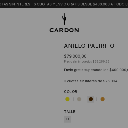
TAS SIN INTERÉS - 6 CUOTAS Y ENVIO GRATIS DESDE $400.000 A TODO E
ANILLO PALIRITO
$79.000,00
Precio sin impuestos
$65.289,26
Envío gratis
superando los
$400.000,
3
cuotas sin interés de
$26.334
COLOR
TALLE
U