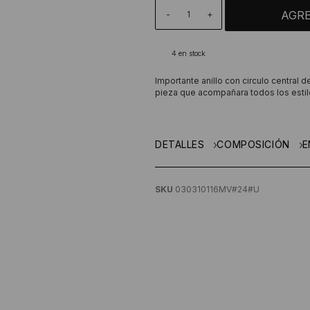
-
+
4
en stock
Importante anillo con circulo central d
pieza que acompañara todos los estil
DETALLES
COMPOSICIÓN
E
SKU
030310116MV#24#U