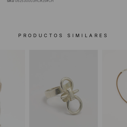
SKU
062530003HC#25#CH
PRODUCTOS SIMILARES