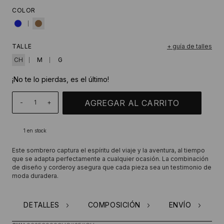
COLOR
TALLE
+ guía de talles
CH
M
G
¡No te lo pierdas, es el último!
-
+
1
en stock
Este sombrero captura el espíritu del viaje y la aventura, al tiempo
que se adapta perfectamente a cualquier ocasión. La combinación
de diseño y corderoy asegura que cada pieza sea un testimonio de
moda duradera.
DETALLES
COMPOSICIÓN
ENVÍO