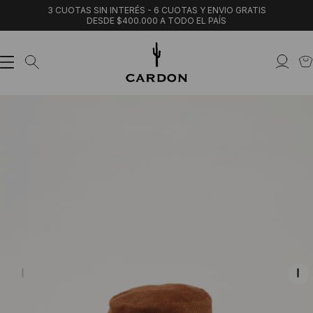
3 CUOTAS SIN INTERÉS - 6 CUOTAS Y ENVIO GRATIS
DESDE $400.000 A TODO EL PAÍS