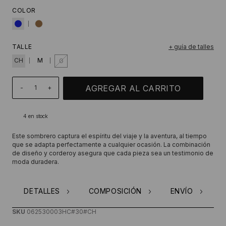
COLOR
TALLE
+ guía de talles
CH
M
G
-
+
4
en stock
Este sombrero captura el espíritu del viaje y la aventura, al tiempo
que se adapta perfectamente a cualquier ocasión. La combinación
de diseño y corderoy asegura que cada pieza sea un testimonio de
moda duradera.
DETALLES
COMPOSICIÓN
ENVÍO
SKU
062530003HC#30#CH