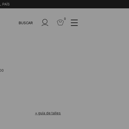
L PAÍS
0
BUSCAR
00
+ guía de talles