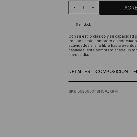
-
+
5
en stock
Con su estilo clásico y su capacidad
equipos, este sombrero es adecuado 
actividades al aire libre hasta eventos
casuales, este sombrero añade un toq
lleve el día.
DETALLES
COMPOSICIÓN
E
SKU
062660048HC#ZX#M