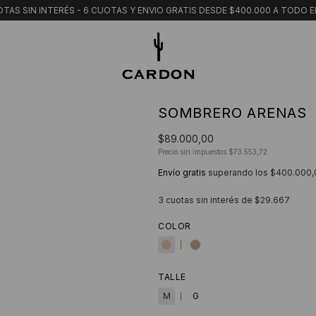
TAS SIN INTERÉS - 6 CUOTAS Y ENVIO GRATIS DESDE $400.000 A TODO E
SOMBRERO ARENAS
$89.000,00
Precio sin impuestos
$73.553,72
Envío gratis
superando los
$400.000,
3
cuotas sin interés de
$29.667
COLOR
TALLE
M
G