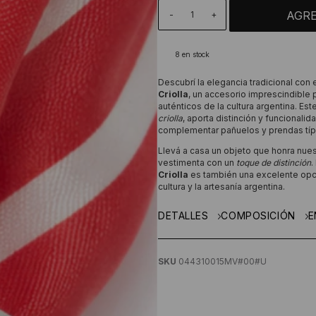
-
+
8
en stock
Descubrí la elegancia tradicional con 
Criolla
, un accesorio imprescindible 
auténticos de la cultura argentina. E
criolla
, aporta distinción y funcionalid
complementar pañuelos y prendas típ
Llevá a casa un objeto que honra nuest
vestimenta con un
toque de distinción
.
Criolla
es también una excelente opc
cultura y la artesanía argentina.
DETALLES
COMPOSICIÓN
E
SKU
044310015MV#00#U