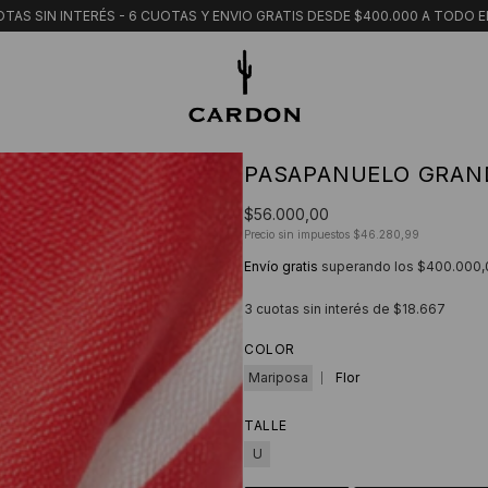
TAS SIN INTERÉS - 6 CUOTAS Y ENVIO GRATIS DESDE $400.000 A TODO E
PASAPANUELO GRAND
$56.000,00
Precio sin impuestos
$46.280,99
Envío gratis
superando los
$400.000,
3
cuotas sin interés de
$18.667
COLOR
Mariposa
Flor
TALLE
U