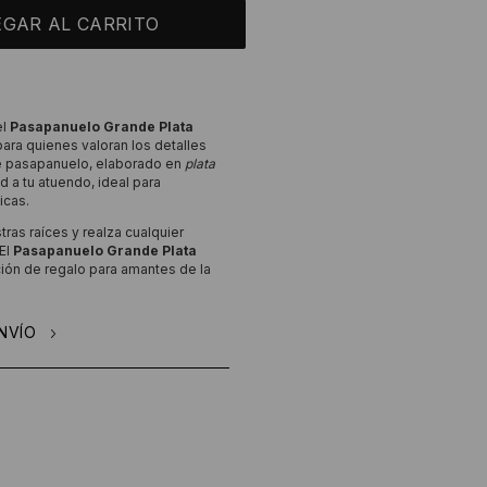
el
Pasapanuelo Grande Plata
para quienes valoran los detalles
ste pasapanuelo, elaborado en
plata
ad a tu atuendo, ideal para
icas.
ras raíces y realza cualquier
 El
Pasapanuelo Grande Plata
ión de regalo para amantes de la
NVÍO