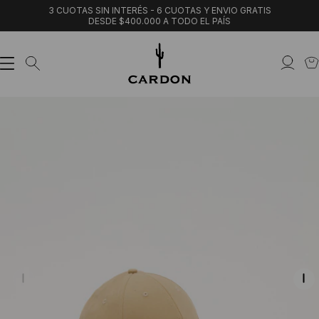
3 CUOTAS SIN INTERÉS - 6 CUOTAS Y ENVIO GRATIS
DESDE $400.000 A TODO EL PAÍS