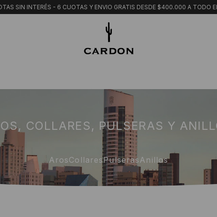
TAS SIN INTERÉS - 6 CUOTAS Y ENVIO GRATIS DESDE $400.000 A TODO E
OS, COLLARES, PULSERAS Y ANIL
Aros
Collares
Pulseras
Anillos