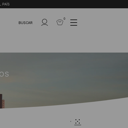
L PAÍS
0
BUSCAR
LOS