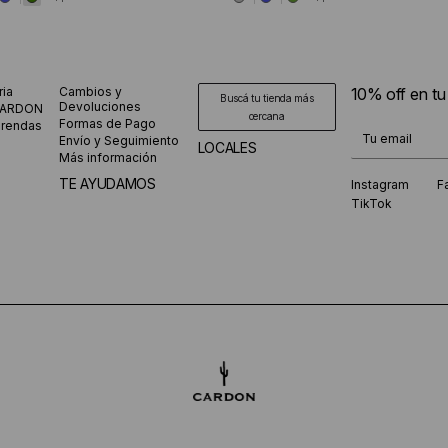
ria
Cambios y
10% off en t
Buscá tu tienda más
Devoluciones
CARDON
cercana
Formas de Pago
prendas
¡Te suscribiste
Envío y Seguimiento
LOCALES
Más información
TE AYUDAMOS
Instagram
F
TikTok