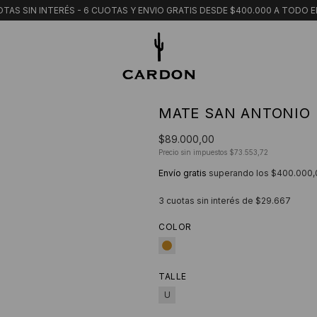
TAS SIN INTERÉS - 6 CUOTAS Y ENVIO GRATIS DESDE $400.000 A TODO E
MATE SAN ANTONIO
$89.000,00
Precio sin impuestos
$73.553,72
Envío gratis
superando los
$400.000,
3
cuotas sin interés de
$29.667
COLOR
TALLE
U