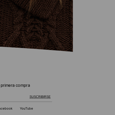
u primera compra
WEATERS
 exitosamente!
SUSCRIBIRSE
MUJER
acebook
YouTube