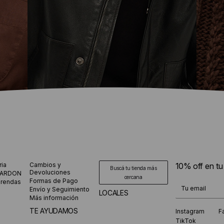
ria
Cambios y
10% off en t
CAMPERAS DE
S
Buscá tu tienda más
Devoluciones
CARDON
cercana
Formas de Pago
prendas
CUERO
¡Te suscribiste
Envío y Seguimiento
LOCALES
Más información
HOMBRE
TE AYUDAMOS
Instagram
F
TikTok