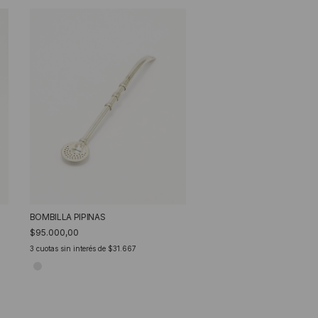
MATE EVARISTO
BOMBILLA PIPINAS
$110.000,00
$95.000,00
3
cuotas sin interés de
$36.667
3
cuotas sin interés de
$31.667