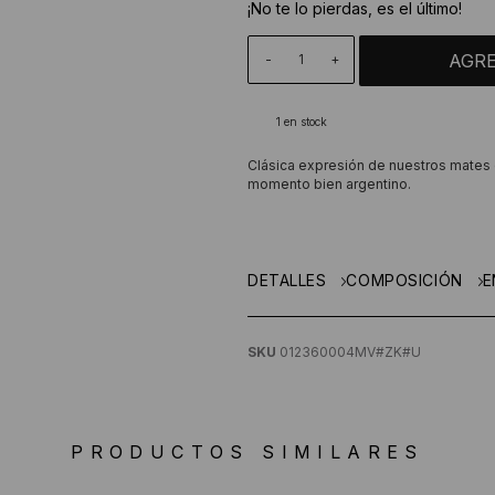
¡No te lo pierdas, es el último!
-
+
1
en stock
Clásica expresión de nuestros mates 
momento bien argentino.
DETALLES
COMPOSICIÓN
E
SKU
012360004MV#ZK#U
PRODUCTOS SIMILARES