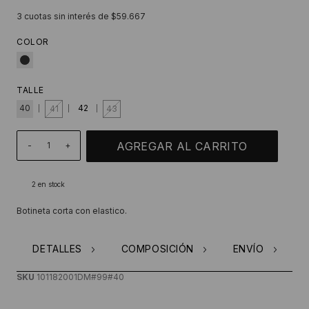
3
cuotas sin interés de
$59.667
COLOR
TALLE
40
42
41
43
-
+
2
en stock
Botineta corta con elastico.
DETALLES
COMPOSICIÓN
ENVÍO
SKU
101182001DM#99#40