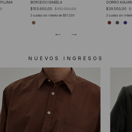
S PLUMA
BORCEGO ISABELA
GORRO AGUAR
00
$153.600,00
$192.000,00
$39.500,00
$
3
cuotas sin interés de
$51.200
3
cuotas sin inter
NUEVOS INGRESOS