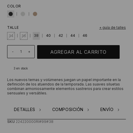
COLOR
TALLE
+ guía de talles
38
40
42
44
46
34
36
-
+
3
en stock
Los nuevos temas y volúmenes juegan un papel importante en la
definición de los atuendos de la temporada. Las suaves siluetas
combinan armoniosamente elementos sastreros para crear estilos
sensuales y versátiles.
DETALLES
COMPOSICIÓN
ENVÍO
SKU
224220000RI#99#38