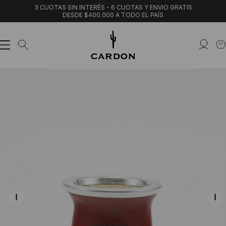
3 CUOTAS SIN INTERÉS - 6 CUOTAS Y ENVIO GRATIS
DESDE $400.000 A TODO EL PAÍS