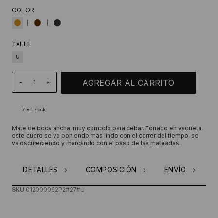
COLOR
TALLE
U
-
+
7
en stock
Mate de boca ancha, muy cómodo para cebar. Forrado en vaqueta,
este cuero se va poniendo mas lindo con el correr del tiempo, se
va oscureciendo y marcando con el paso de las mateadas.
DETALLES
COMPOSICIÓN
ENVÍO
SKU
012000062P2#27#U