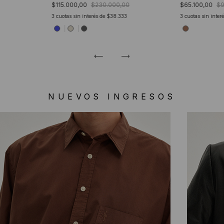
$115.000,00
$230.000,00
$65.100,00
$9
3
cuotas sin interés de
$38.333
3
cuotas sin inter
NUEVOS INGRESOS