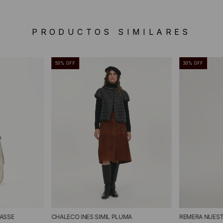
PRODUCTOS SIMILARES
50
%
OFF
30
%
OFF
ASSE
CHALECO INES SIMIL PLUMA
REMERA NUEST